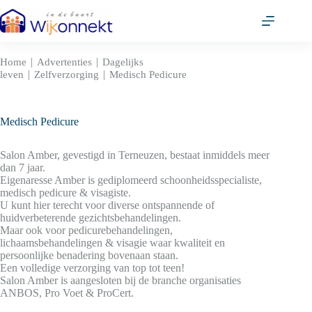
Ga
naar
de
inhoud
|
|
Home
Advertenties
Dagelijks
|
|
leven
Zelfverzorging
Medisch Pedicure
Medisch Pedicure
Salon Amber, gevestigd in Terneuzen, bestaat inmiddels meer
dan 7 jaar.
Eigenaresse Amber is gediplomeerd schoonheidsspecialiste,
medisch pedicure & visagiste.
U kunt hier terecht voor diverse ontspannende of
huidverbeterende gezichtsbehandelingen.
Maar ook voor pedicurebehandelingen,
lichaamsbehandelingen & visagie waar kwaliteit en
persoonlijke benadering bovenaan staan.
Een volledige verzorging van top tot teen!
Salon Amber is aangesloten bij de branche organisaties
ANBOS, Pro Voet & ProCert.