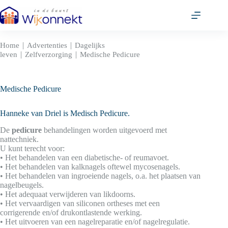
Ga
naar
de
inhoud
|
|
Home
Advertenties
Dagelijks
|
|
leven
Zelfverzorging
Medische Pedicure
Medische Pedicure
Hanneke van Driel is Medisch Pedicure.
De
pedicure
behandelingen worden uitgevoerd met
nattechniek.
U kunt terecht voor:
• Het behandelen van een diabetische- of reumavoet.
• Het behandelen van kalknagels oftewel mycosenagels.
• Het behandelen van ingroeiende nagels, o.a. het plaatsen van
nagelbeugels.
• Het adequaat verwijderen van likdoorns.
• Het vervaardigen van siliconen ortheses met een
corrigerende en/of drukontlastende werking.
• Het uitvoeren van een nagelreparatie en/of nagelregulatie.