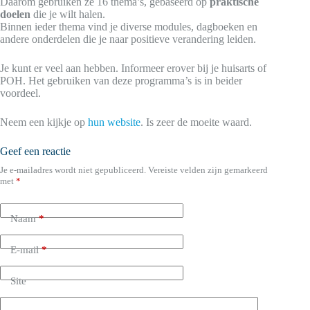
Daarom gebruiken ze 16 thema’s, gebaseerd op
praktische
doelen
die je wilt halen.
Binnen ieder thema vind je diverse modules, dagboeken en
andere onderdelen die je naar positieve verandering leiden.
Je kunt er veel aan hebben. Informeer erover bij je huisarts of
POH. Het gebruiken van deze programma’s is in beider
voordeel.
Neem een kijkje op
hun website
. Is zeer de moeite waard.
Geef een reactie
Je e-mailadres wordt niet gepubliceerd.
Vereiste velden zijn gemarkeerd
met
*
Naam
*
E-mail
*
Site