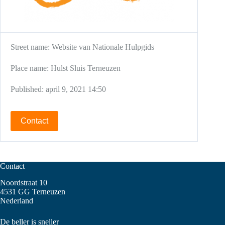
Street name:
Website van Nationale Hulpgids
Place name:
Hulst
Sluis
Terneuzen
Published:
april 9, 2021 14:50
Contact
Contact
Noordstraat 10
4531 GG Terneuzen
Nederland
De beller is sneller