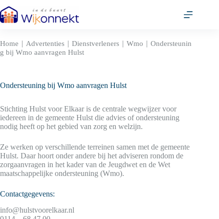
Ga
naar
de
inhoud
|
|
|
|
Home
Advertenties
Dienstverleners
Wmo
Ondersteunin
g bij Wmo aanvragen Hulst
Ondersteuning bij Wmo aanvragen Hulst
Stichting Hulst voor Elkaar is de centrale wegwijzer voor
iedereen in de gemeente Hulst die advies of ondersteuning
nodig heeft op het gebied van zorg en welzijn.
Ze werken op verschillende terreinen samen met de gemeente
Hulst. Daar hoort onder andere bij het adviseren rondom de
zorgaanvragen in het kader van de Jeugdwet en de Wet
maatschappelijke ondersteuning (Wmo).
Contactgegevens:
info@hulstvoorelkaar.nl
0114 – 68 47 00