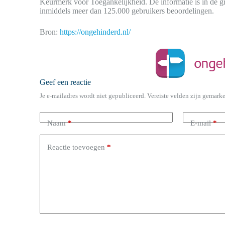
Keurmerk voor Toegankelijkheid. De informatie is in de gr
inmiddels meer dan 125.000 gebruikers beoordelingen.
Bron:
https://ongehinderd.nl/
Geef een reactie
Je e-mailadres wordt niet gepubliceerd.
Vereiste velden zijn gemark
Naam
*
E-mail
*
Reactie toevoegen
*