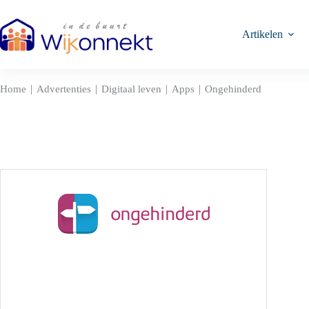
Ga
naar
de
Artikelen
inhoud
|
|
|
|
Home
Advertenties
Digitaal leven
Apps
Ongehinderd