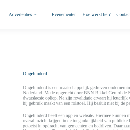
Advertenties
Evenementen
Hoe werkt het?
Contac
Ongehinderd
Ongehinderd is een maatschappelijk gedreven onderneming 
Nederland. Mede opgericht door BNN Bikkel Gerard de No
dwarslaesie opliep. Na zijn revalidatie ervaart hij letterlij
hij gebruik maakt van een rolstoel. Hij besluit niet bij de 
Ongehinderd heeft een app en website. Hiermee kunnen me
overal inzicht krijgen in de toegankelijkheid van publieke
getoetst in opdracht van gemeenten en bedrijven. Daarnaast