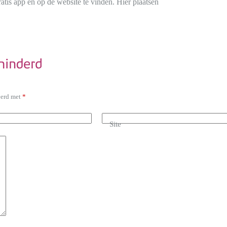
atis app en op de website te vinden. Hier plaatsen
eerd met
*
Site