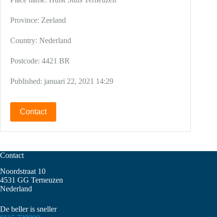
Province:
Zeeland
Country:
Nederland
Postcode:
4421 BR
Published:
januari 22, 2021 14:29
Contact
Contact
Noordstraat 10
4531 GG Terneuzen
Nederland
De beller is sneller