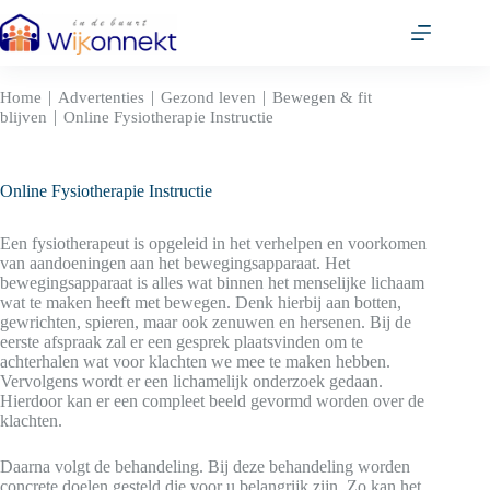
Ga
naar
de
inhoud
|
|
|
Home
Advertenties
Gezond leven
Bewegen & fit
|
blijven
Online Fysiotherapie Instructie
Online Fysiotherapie Instructie
Een fysiotherapeut is opgeleid in het verhelpen en voorkomen
van aandoeningen aan het bewegingsapparaat. Het
bewegingsapparaat is alles wat binnen het menselijke lichaam
wat te maken heeft met bewegen. Denk hierbij aan botten,
gewrichten, spieren, maar ook zenuwen en hersenen. Bij de
eerste afspraak zal er een gesprek plaatsvinden om te
achterhalen wat voor klachten we mee te maken hebben.
Vervolgens wordt er een lichamelijk onderzoek gedaan.
Hierdoor kan er een compleet beeld gevormd worden over de
klachten.
Daarna volgt de behandeling. Bij deze behandeling worden
concrete doelen gesteld die voor u belangrijk zijn. Zo kan het