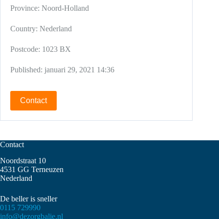
Province:
Noord-Holland
Country:
Nederland
Postcode:
1023 BX
Published:
januari 29, 2021 14:36
Contact
Contact
Noordstraat 10
4531 GG Terneuzen
Nederland
De beller is sneller
0115 729990
info@dezorgbalie.nl