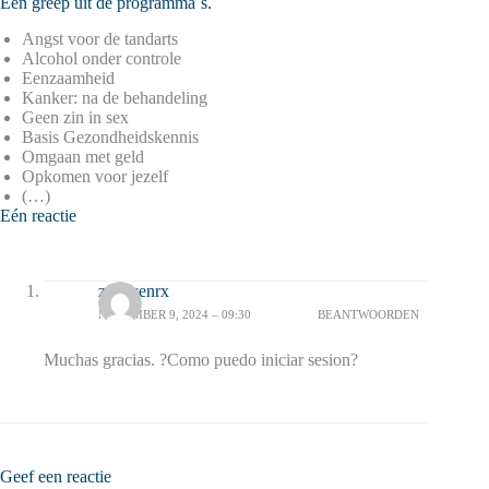
Een greep uit de programma´s.
Angst voor de tandarts
Alcohol onder controle
Eenzaamheid
Kanker: na de behandeling
Geen zin in sex
Basis Gezondheidskennis
Omgaan met geld
Opkomen voor jezelf
(…)
Eén reactie
zytlccenrx
NOVEMBER 9, 2024 – 09:30
BEANTWOORDEN
Muchas gracias. ?Como puedo iniciar sesion?
Geef een reactie