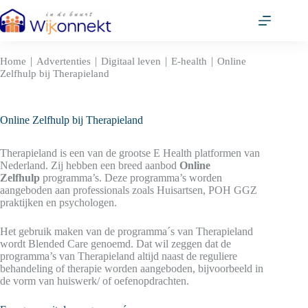
Ga
naar
de
inhoud
|
|
|
|
Home
Advertenties
Digitaal leven
E-health
Online
Zelfhulp bij Therapieland
Online Zelfhulp bij Therapieland
Therapieland is een van de grootse E Health platformen van
Nederland. Zij hebben een breed aanbod
Online
Zelfhulp
programma’s. Deze programma’s worden
aangeboden aan professionals zoals Huisartsen, POH GGZ
praktijken en psychologen.
Het gebruik maken van de programma´s van Therapieland
wordt Blended Care genoemd. Dat wil zeggen dat de
programma’s van Therapieland altijd naast de reguliere
behandeling of therapie worden aangeboden, bijvoorbeeld in
de vorm van huiswerk/ of oefenopdrachten.