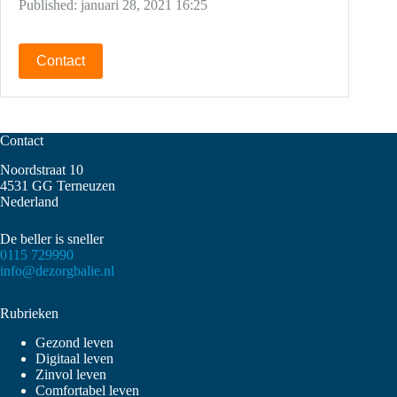
Published:
januari 28, 2021 16:25
Contact
Contact
Noordstraat 10
4531 GG Terneuzen
Nederland
De beller is sneller
0115 729990
info@dezorgbalie.nl
Rubrieken
Gezond leven
Digitaal leven
Zinvol leven
Comfortabel leven