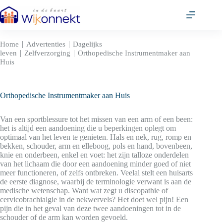
Ga
naar
de
inhoud
|
|
Home
Advertenties
Dagelijks
|
|
leven
Zelfverzorging
Orthopedische Instrumentmaker aan
Huis
Orthopedische Instrumentmaker aan Huis
Van een sportblessure tot het missen van een arm of een been:
het is altijd een aandoening die u beperkingen oplegt om
optimaal van het leven te genieten. Hals en nek, rug, romp en
bekken, schouder, arm en elleboog, pols en hand, bovenbeen,
knie en onderbeen, enkel en voet: het zijn talloze onderdelen
van het lichaam die door een aandoening minder goed of niet
meer functioneren, of zelfs ontbreken. Veelal stelt een huisarts
de eerste diagnose, waarbij de terminologie verwant is aan de
medische wetenschap. Want wat zegt u discopathie of
cervicobrachialgie in de nekwervels? Het doet wel pijn! Een
pijn die in het geval van deze twee aandoeningen tot in de
schouder of de arm kan worden gevoeld.