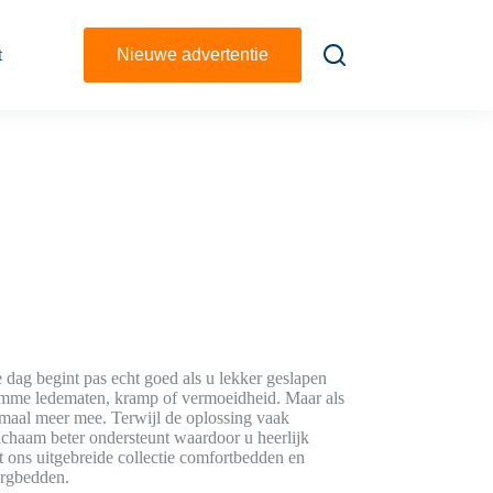
t
Nieuwe advertentie
 dag begint pas echt goed als u lekker geslapen
stramme ledematen, kramp of vermoeidheid. Maar als
maal meer mee. Terwijl de oplossing vaak
ichaam beter ondersteunt waardoor u heerlijk
 ons uitgebreide collectie comfortbedden en
orgbedden.