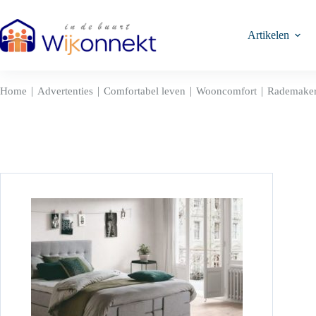
Ga
naar
de
Artikelen
inhoud
|
|
|
|
Home
Advertenties
Comfortabel leven
Wooncomfort
Rademaker