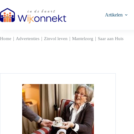
Ga
naar
de
Artikelen
inhoud
|
|
|
|
Home
Advertenties
Zinvol leven
Mantelzorg
Saar aan Huis