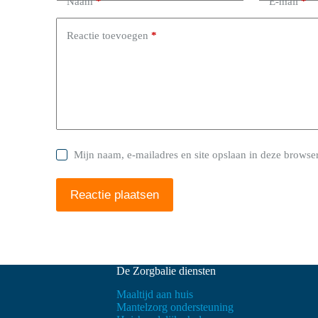
Naam
*
E-mail
*
Reactie toevoegen
*
Mijn naam, e-mailadres en site opslaan in deze browser
Reactie plaatsen
De Zorgbalie diensten
Maaltijd aan huis
Mantelzorg ondersteuning