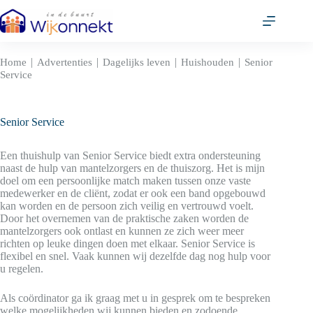
Ga
naar
de
inhoud
|
|
|
|
Home
Advertenties
Dagelijks leven
Huishouden
Senior
Service
Senior Service
Een thuishulp van Senior Service biedt extra ondersteuning
naast de hulp van mantelzorgers en de thuiszorg. Het is mijn
doel om een persoonlijke match maken tussen onze vaste
medewerker en de cliënt, zodat er ook een band opgebouwd
kan worden en de persoon zich veilig en vertrouwd voelt.
Door het overnemen van de praktische zaken worden de
mantelzorgers ook ontlast en kunnen ze zich weer meer
richten op leuke dingen doen met elkaar. Senior Service is
flexibel en snel. Vaak kunnen wij dezelfde dag nog hulp voor
u regelen.
Als coördinator ga ik graag met u in gesprek om te bespreken
welke mogelijkheden wij kunnen bieden en zodoende