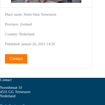
Place name:
Hulst
Sluis
Terneuzen
Province:
Zeeland
Country:
Nederland
Published:
januari 26, 2021 14:50
Contact
Contact
Noordstraat 10
4531 GG Terneuzen
Nederland