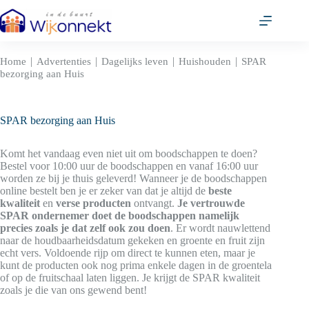
Ga
naar
de
inhoud
|
|
|
|
Home
Advertenties
Dagelijks leven
Huishouden
SPAR
bezorging aan Huis
SPAR bezorging aan Huis
Komt het vandaag even niet uit om boodschappen te doen?
Bestel voor 10:00 uur de boodschappen en vanaf 16:00 uur
worden ze bij je thuis geleverd! Wanneer je de boodschappen
online bestelt ben je er zeker van dat je altijd de
beste
kwaliteit
en
verse producten
ontvangt.
Je vertrouwde
SPAR ondernemer doet de boodschappen namelijk
precies zoals je dat zelf ook zou doen
. Er wordt nauwlettend
naar de houdbaarheidsdatum gekeken en groente en fruit zijn
echt vers. Voldoende rijp om direct te kunnen eten, maar je
kunt de producten ook nog prima enkele dagen in de groentela
of op de fruitschaal laten liggen. Je krijgt de SPAR kwaliteit
zoals je die van ons gewend bent!