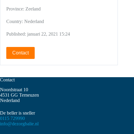
Province:
Zeeland
Country:
Nederland
Published:
januari 22, 2021 15:24
Contact
Contact
Noordstraat 10
4531 GG Terneuzen
Nederland
De beller is sneller
0115 729990
info@dezorgbalie.nl