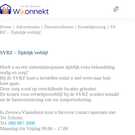
Ga
naar
de
inhoud
|
|
|
|
Home
Advertenties
Dienstverleners
Eerstelijnszorg
SV
RZ – Tijdelijk verblijf
SVRZ – Tijdelijk verblijf
Heeft u na een ziekenhuisopname tijdelijk extra behandeling
nodig en zorg?
Bij de SVRZ kunt u herstellen zodat u snel weer naar huis
kunt gaan.
Deze zorg word op verschillende locaties geboden.
De kosten voor eerstelijnsverblijf bij de SVRZ worden betaald
uit de basisverzekering van uw zorgverzekering.
In Zeeuws-Vlaanderen kunt u hiervoor contact opnemen met
Ter Schorre.
Tel:
088 887 3000
Maandag t/m Vrijdag 09.00 – 17.00