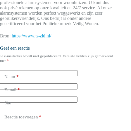
professionele alarmsystemen voor woonhuizen. U kunt dus
ook privé rekenen op onze kwaliteit en 24/7 service. Al onze
alarmsystemen worden perfect weggewerkt en zijn zeer
gebruikersvriendelijk. Ons bedrijf is onder andere
gecertificeerd voor het Politiekeurmerk Veilig Wonen.
Bron:
https://www.ts-zld.nl/
Geef een reactie
Je e-mailadres wordt niet gepubliceerd.
Vereiste velden zijn gemarkeerd
met
*
Naam
*
E-mail
*
Site
Reactie toevoegen
*