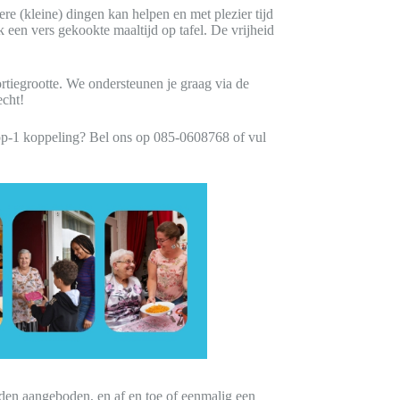
re (kleine) dingen kan helpen en met plezier tijd
 een vers gekookte maaltijd op tafel. De vrijheid
tiegrootte. We ondersteunen je graag via de
echt!
-op-1 koppeling? Bel ons op 085-0608768 of vul
rden aangeboden, en af en toe of eenmalig een