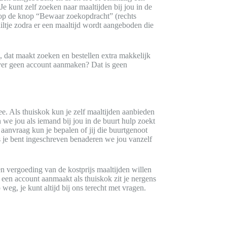
Je kunt zelf zoeken naar maaltijden bij jou in de
an op de knop “Bewaar zoekopdracht” (rechts
ltje zodra er een maaltijd wordt aangeboden die
 dat maakt zoeken en bestellen extra makkelijk
liever geen account aanmaken? Dat is geen
mee. Als thuiskok kun je zelf maaltijden aanbieden
e jou als iemand bij jou in de buurt hulp zoekt
aanvraag kun je bepalen of jij die buurtgenoot
als je bent ingeschreven benaderen we jou vanzelf
n vergoeding van de kostprijs maaltijden willen
 een account aanmaakt als thuiskok zit je nergens
 weg, je kunt altijd bij ons terecht met vragen.