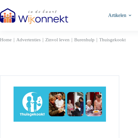
Ga
naar
de
Artikelen
inhoud
|
|
|
|
Home
Advertenties
Zinvol leven
Burenhulp
Thuisgekookt