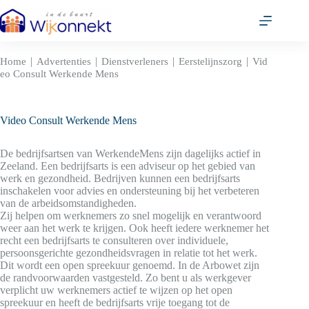
Ga
naar
de
inhoud
|
|
|
|
Home
Advertenties
Dienstverleners
Eerstelijnszorg
Vid
eo Consult Werkende Mens
Video Consult Werkende Mens
De bedrijfsartsen van WerkendeMens zijn dagelijks actief in
Zeeland. Een bedrijfsarts is een adviseur op het gebied van
werk en gezondheid. Bedrijven kunnen een bedrijfsarts
inschakelen voor advies en ondersteuning bij het verbeteren
van de arbeidsomstandigheden.
Zij helpen om werknemers zo snel mogelijk en verantwoord
weer aan het werk te krijgen. Ook heeft iedere werknemer het
recht een bedrijfsarts te consulteren over individuele,
persoonsgerichte gezondheidsvragen in relatie tot het werk.
Dit wordt een open spreekuur genoemd. In de Arbowet zijn
de randvoorwaarden vastgesteld. Zo bent u als werkgever
verplicht uw werknemers actief te wijzen op het open
spreekuur en heeft de bedrijfsarts vrije toegang tot de