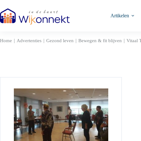
Ga
naar
de
Artikelen
inhoud
|
|
|
|
Home
Advertenties
Gezond leven
Bewegen & fit blijven
Vitaal