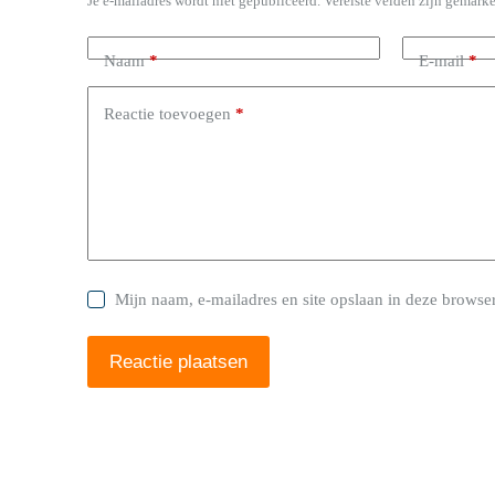
Je e-mailadres wordt niet gepubliceerd.
Vereiste velden zijn gemark
Naam
*
E-mail
*
Reactie toevoegen
*
Mijn naam, e-mailadres en site opslaan in deze browser
Reactie plaatsen