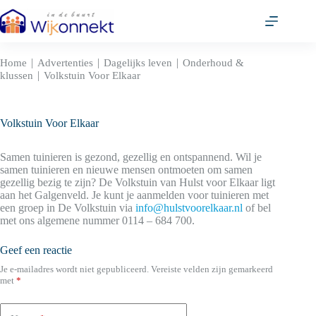
Ga
naar
de
inhoud
|
|
|
Home
Advertenties
Dagelijks leven
Onderhoud &
|
klussen
Volkstuin Voor Elkaar
Volkstuin Voor Elkaar
Samen tuinieren is gezond, gezellig en ontspannend. Wil je
samen tuinieren en nieuwe mensen ontmoeten om samen
gezellig bezig te zijn? De Volkstuin van Hulst voor Elkaar ligt
aan het Galgenveld. Je kunt je aanmelden voor tuinieren met
een groep in De Volkstuin via
info@hulstvoorelkaar.nl
of bel
met ons algemene nummer 0114 – 684 700.
Geef een reactie
Je e-mailadres wordt niet gepubliceerd.
Vereiste velden zijn gemarkeerd
met
*