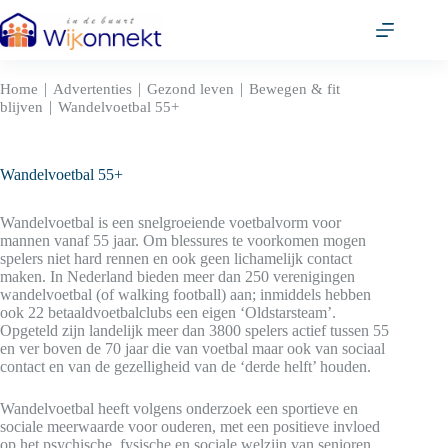
Ga
naar
de
inhoud
|
|
|
Home
Advertenties
Gezond leven
Bewegen & fit
|
blijven
Wandelvoetbal 55+
Wandelvoetbal 55+
Wandelvoetbal is een snelgroeiende voetbalvorm voor
mannen vanaf 55 jaar. Om blessures te voorkomen mogen
spelers niet hard rennen en ook geen lichamelijk contact
maken. In Nederland bieden meer dan 250 verenigingen
wandelvoetbal (of walking football) aan; inmiddels hebben
ook 22 betaaldvoetbalclubs een eigen ‘Oldstarsteam’.
Opgeteld zijn landelijk meer dan 3800 spelers actief tussen 55
en ver boven de 70 jaar die van voetbal maar ook van sociaal
contact en van de gezelligheid van de ‘derde helft’ houden.
Wandelvoetbal heeft volgens onderzoek een sportieve en
sociale meerwaarde voor ouderen, met een positieve invloed
op het psychische, fysische en sociale welzijn van senioren.