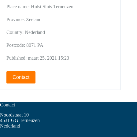
Place name:
Hulst
Sluis
Terneuzen
Province:
Zeeland
Country:
Nederland
Postcode:
8071 PA
Published:
maart 25, 2021 15:23
Contact
Contact
Noordstraat 10
4531 GG Terneuzen
Nederland