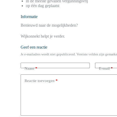
in de meeste gevallen vergunningsvrij
op één dag geplaatst
Informatie
Benieuwd naar de mogelijkheden?
Wijkonnekt helpt je verder.
Geef een reactie
Je e-mailadres wordt niet gepubliceerd.
Vereiste velden zijn gemark
Naam
*
E-mail
*
Reactie toevoegen
*