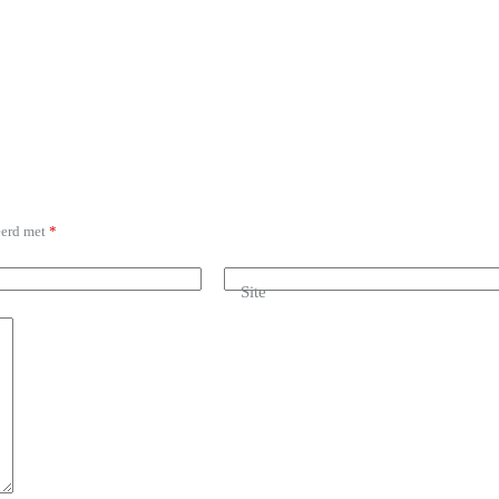
eerd met
*
Site