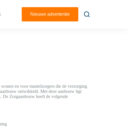
t
Nieuwe advertentie
en wonen en voor mantelzorgers die de verzorging
rgaanbouw ontwikkeld. Met deze aanbouw ligt
k. De Zorgaanbouw heeft de volgende
ning