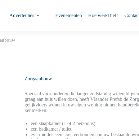
Advertenties
Evenementen
Hoe werkt het?
Contac
aanbouw
Zorgaanbouw
Speciaal voor ouderen die langer zelfstandig willen blijv
graag aan huis willen doen, heeft Vlaander Prefab de Zo
gelijkvloers wonen in uw eigen woning binnen handberei
kenmerken:
een slaapkamer (1 of 2 persoons)
een badkamer / toilet
evt. middels een sluis verbonden aan uw bestaande wo