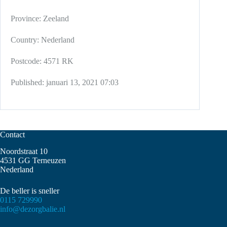
Province:
Zeeland
Country:
Nederland
Postcode:
4571 RK
Published:
januari 13, 2021 07:03
Contact
Noordstraat 10
4531 GG Terneuzen
Nederland
De beller is sneller
0115 729990
info@dezorgbalie.nl