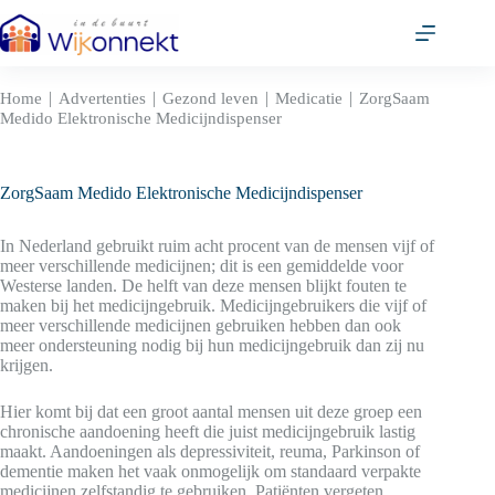
Ga
naar
de
inhoud
|
|
|
|
Home
Advertenties
Gezond leven
Medicatie
ZorgSaam
Medido Elektronische Medicijndispenser
ZorgSaam Medido Elektronische Medicijndispenser
In Nederland gebruikt ruim acht procent van de mensen vijf of
meer verschillende medicijnen; dit is een gemiddelde voor
Westerse landen. De helft van deze mensen blijkt fouten te
maken bij het medicijngebruik. Medicijngebruikers die vijf of
meer verschillende medicijnen gebruiken hebben dan ook
meer ondersteuning nodig bij hun medicijngebruik dan zij nu
krijgen.
Hier komt bij dat een groot aantal mensen uit deze groep een
chronische aandoening heeft die juist medicijngebruik lastig
maakt. Aandoeningen als depressiviteit, reuma, Parkinson of
dementie maken het vaak onmogelijk om standaard verpakte
medicijnen zelfstandig te gebruiken. Patiënten vergeten