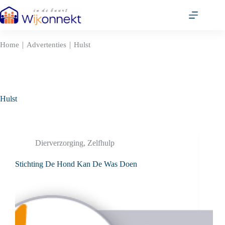
Ga
naar
de
inhoud
|
|
Home
Advertenties
Hulst
Hulst
Dierverzorging
,
Zelfhulp
Stichting De Hond Kan De Was Doen