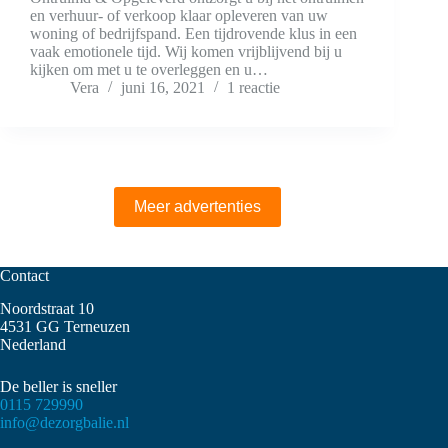
en verhuur- of verkoop klaar opleveren van uw
woning of bedrijfspand. Een tijdrovende klus in een
vaak emotionele tijd. Wij komen vrijblijvend bij u
kijken om met u te overleggen en u…
Vera
juni 16, 2021
1 reactie
Meer advertenties
Contact
Noordstraat 10
4531 GG Terneuzen
Nederland
De beller is sneller
0115 729990
info@dezorgbalie.nl