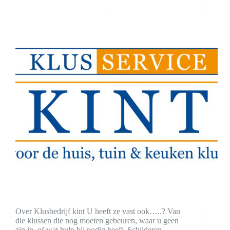
Over Klusbedrijf kint U heeft ze vast ook…..? Van
die klussen die nog moeten gebeuren, waar u geen
zin in, of wat hulp bij nodig heeft. Schilderen,